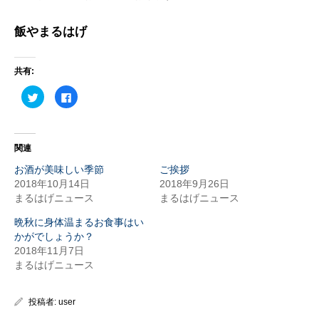
飯やまるはげ
共有:
ク
Facebook
リ
で
ッ
共
ク
有
し
す
て
る
Twitter
に
関連
で
は
共
ク
お酒が美味しい季節
ご挨拶
有
リ
(新
ッ
2018年10月14日
2018年9月26日
し
ク
い
し
まるはげニュース
まるはげニュース
ウ
て
ィ
く
晩秋に身体温まるお食事はい
ン
だ
ド
さ
かがでしょうか？
ウ
い
で
(新
2018年11月7日
開
し
まるはげニュース
き
い
ま
ウ
す)
ィ
ン
ド
投稿者:
user
ウ
で